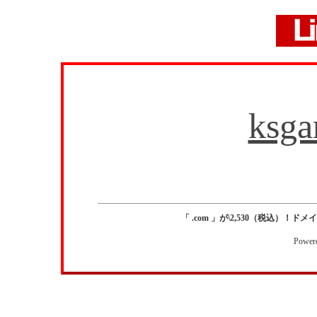
ksga
「 .com 」が\2,530（税込）！ドメイン
Power